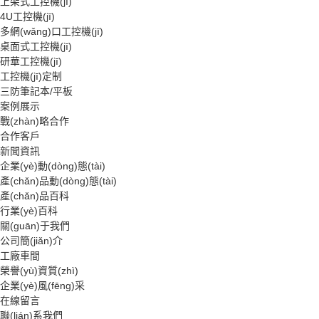
上架式工控機(jī)
4U工控機(jī)
多網(wǎng)口工控機(jī)
桌面式工控機(jī)
研華工控機(jī)
工控機(jī)定制
三防筆記本/平板
案例展示
戰(zhàn)略合作
合作客戶
新聞資訊
企業(yè)動(dòng)態(tài)
產(chǎn)品動(dòng)態(tài)
產(chǎn)品百科
行業(yè)百科
關(guān)于我們
公司簡(jiǎn)介
工廠車間
榮譽(yù)資質(zhì)
企業(yè)風(fēng)采
在線留言
聯(lián)系我們