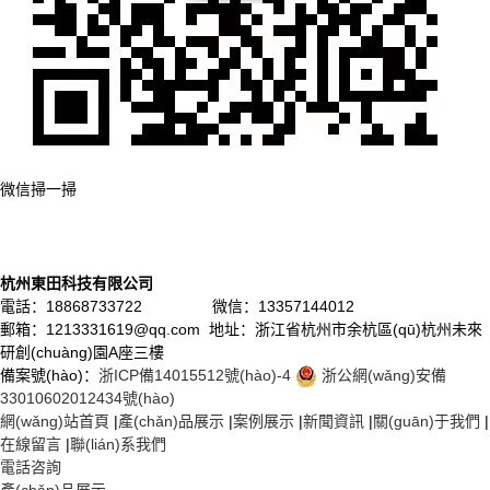
微信掃一掃
杭州東田科技有限公司
電話：18868733722 微信：13357144012
郵箱：1213331619@qq.com 地址：浙江省杭州市余杭區(qū)杭州未來
研創(chuàng)園A座三樓
備案號(hào)：
浙ICP備14015512號(hào)-4
浙公網(wǎng)安備
33010602012434號(hào)
網(wǎng)站首頁
|
產(chǎn)品展示
|
案例展示
|
新聞資訊
|
關(guān)于我們
|
在線留言
|
聯(lián)系我們
電話咨詢
產(chǎn)品展示