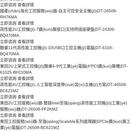
立即咨詢
查看詳情
國產(chǎn)海光工控服務(wù)器-自主可控安全主機(jī)|DT-26508-
RH7KMA
立即咨詢
查看詳情
高性能2U工控機(jī)-7擴(kuò)展接口|支持熱插拔硬盤|DT-24306-
BQ470MA
立即咨詢
查看詳情
酷睿11代高性能工控機(jī)-10USB口工控主機(jī)電腦|DT-610X-
BQ470MA
立即咨詢
查看詳情
東田2U上架式工控機(jī)|酷睿6-9代工業(yè)電腦|4*PCI擴(kuò)展槽|DT-
61025-BH110MA
立即咨詢
查看詳情
高性能4U工控機(jī)-人工智能深度學(xué)習(xí)主機(jī)方案|DT-46508-
BC621MZ
立即咨詢
查看詳情
東田2U工控服務(wù)器-雙路Intel至強(qiáng)高性能工控機(jī)|工業(yè)
服務(wù)器|DT-26508-PF2KMZ
立即咨詢
查看詳情
東田工控服務(wù)器-至強(qiáng)Scalable系列處理器|5PCIe擴(kuò)展工
業(yè)電腦|DT-26508-BC621MZ