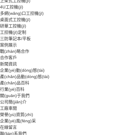
上架式工控機(jī)
4U工控機(jī)
多網(wǎng)口工控機(jī)
桌面式工控機(jī)
研華工控機(jī)
工控機(jī)定制
三防筆記本/平板
案例展示
戰(zhàn)略合作
合作客戶
新聞資訊
企業(yè)動(dòng)態(tài)
產(chǎn)品動(dòng)態(tài)
產(chǎn)品百科
行業(yè)百科
關(guān)于我們
公司簡(jiǎn)介
工廠車間
榮譽(yù)資質(zhì)
企業(yè)風(fēng)采
在線留言
聯(lián)系我們