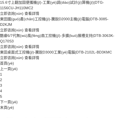
15.6寸上翻加固便攜機(jī)-工業(yè)調(diào)試計(jì)算機(jī)|DTG-
1156CU-JH110MC2
立即咨詢(xún)
查看詳情
東田國(guó)產(chǎn)工控機(jī)-騰銳D2000主機(jī)電腦|DTB-3085-
D2KJM
立即咨詢(xún)
查看詳情
酷睿6/7代無(wú)風(fēng)扇工控機(jī)-多擴(kuò)展槽支持|DTB-3063K-
Q170S3
立即咨詢(xún)
查看詳情
東田桌面式工控機(jī)-騰銳D3000工業(yè)電腦|DTB-2102L-BD3KMC
立即咨詢(xún)
查看詳情
首頁(yè)
上一頁(yè)
1
2
3
4
5
下一頁(yè)
末頁(yè)