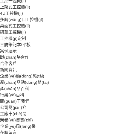
工控一體機(jī)
上架式工控機(jī)
4U工控機(jī)
多網(wǎng)口工控機(jī)
桌面式工控機(jī)
研華工控機(jī)
工控機(jī)定制
三防筆記本/平板
案例展示
戰(zhàn)略合作
合作客戶
新聞資訊
企業(yè)動(dòng)態(tài)
產(chǎn)品動(dòng)態(tài)
產(chǎn)品百科
行業(yè)百科
關(guān)于我們
公司簡(jiǎn)介
工廠車(chē)間
榮譽(yù)資質(zhì)
企業(yè)風(fēng)采
在線留言