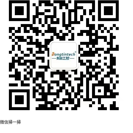
微信掃一掃