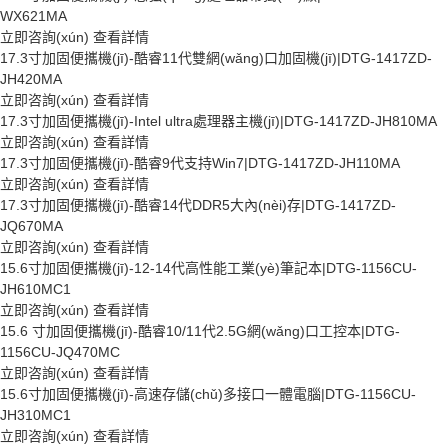
WX621MA
立即咨詢(xún)
查看詳情
17.3寸加固便攜機(jī)-酷睿11代雙網(wǎng)口加固機(jī)|DTG-1417ZD-
JH420MA
立即咨詢(xún)
查看詳情
17.3寸加固便攜機(jī)-Intel ultra處理器主機(jī)|DTG-1417ZD-JH810MA
立即咨詢(xún)
查看詳情
17.3寸加固便攜機(jī)-酷睿9代支持Win7|DTG-1417ZD-JH110MA
立即咨詢(xún)
查看詳情
17.3寸加固便攜機(jī)-酷睿14代DDR5大內(nèi)存|DTG-1417ZD-
JQ670MA
立即咨詢(xún)
查看詳情
15.6寸加固便攜機(jī)-12-14代高性能工業(yè)筆記本|DTG-1156CU-
JH610MC1
立即咨詢(xún)
查看詳情
15.6 寸加固便攜機(jī)-酷睿10/11代2.5G網(wǎng)口工控本|DTG-
1156CU-JQ470MC
立即咨詢(xún)
查看詳情
15.6寸加固便攜機(jī)-高速存儲(chǔ)多接口一體電腦|DTG-1156CU-
JH310MC1
立即咨詢(xún)
查看詳情