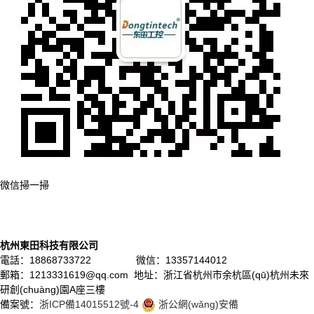
微信掃一掃
杭州東田科技有限公司
電話：18868733722 微信：13357144012
郵箱：1213331619@qq.com 地址：浙江省杭州市余杭區(qū)杭州未來
研創(chuàng)園A座三樓
備案號：
浙ICP備14015512號-4
浙公網(wǎng)安備