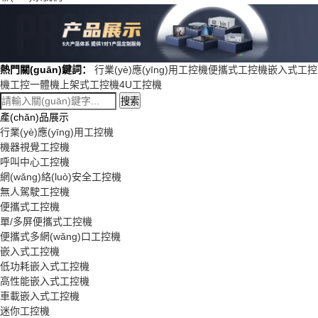
熱門關(guān)鍵詞：
行業(yè)應(yīng)用工控機
便攜式工控機
嵌入式工控
機
工控一體機
上架式工控機
4U工控機
搜索
產(chǎn)品展示
行業(yè)應(yīng)用工控機
機器視覺工控機
呼叫中心工控機
網(wǎng)絡(luò)安全工控機
無人駕駛工控機
便攜式工控機
單/多屏便攜式工控機
便攜式多網(wǎng)口工控機
嵌入式工控機
低功耗嵌入式工控機
高性能嵌入式工控機
車載嵌入式工控機
迷你工控機