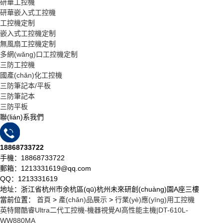
研華工控機
研華嵌入式工控機
工控機定制
嵌入式工控機定制
無風扇工控機定制
多網(wǎng)口工控機定制
三防工控機
國產(chǎn)化工控機
三防筆記本/平板
三防筆記本
三防平板
聯(lián)系我們
18868733722
手機：18868733722
郵箱：1213331619@qq.com
QQ：1213331619
地址：浙江省杭州市余杭區(qū)杭州未來研創(chuàng)園A座三樓
當前位置：
首頁
>
產(chǎn)品展示
>
行業(yè)應(yīng)用工控機
英特爾酷睿Ultra二代工控機-機器視覺AI高性能主機|DT-610L-
WW880MA