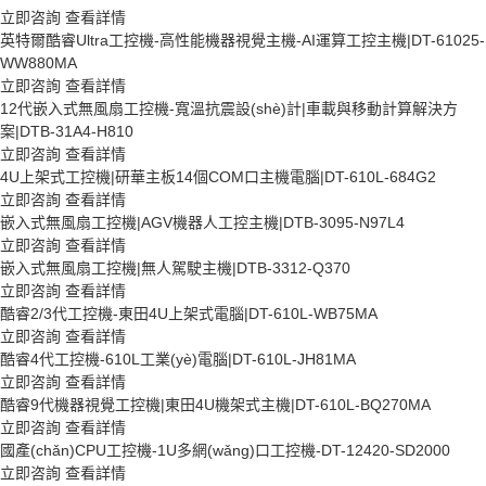
立即咨詢
查看詳情
英特爾酷睿Ultra工控機-高性能機器視覺主機-AI運算工控主機|DT-61025-
WW880MA
立即咨詢
查看詳情
12代嵌入式無風扇工控機-寬溫抗震設(shè)計|車載與移動計算解決方
案|DTB-31A4-H810
立即咨詢
查看詳情
4U上架式工控機|研華主板14個COM口主機電腦|DT-610L-684G2
立即咨詢
查看詳情
嵌入式無風扇工控機|AGV機器人工控主機|DTB-3095-N97L4
立即咨詢
查看詳情
嵌入式無風扇工控機|無人駕駛主機|DTB-3312-Q370
立即咨詢
查看詳情
酷睿2/3代工控機-東田4U上架式電腦|DT-610L-WB75MA
立即咨詢
查看詳情
酷睿4代工控機-610L工業(yè)電腦|DT-610L-JH81MA
立即咨詢
查看詳情
酷睿9代機器視覺工控機|東田4U機架式主機|DT-610L-BQ270MA
立即咨詢
查看詳情
國產(chǎn)CPU工控機-1U多網(wǎng)口工控機-DT-12420-SD2000
立即咨詢
查看詳情