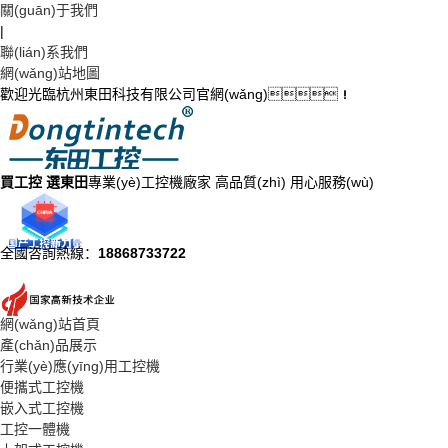
關(guān)于我們
|
聯(lián)系我們
網(wǎng)站地圖
歡迎光臨杭州東田科技有限公司官網(wǎng)！
買工控 選東田
專業(yè)工控機廠家 高品質(zhì) 用心服務(wù)
全國咨詢熱線：
18868733722
網(wǎng)站首頁
產(chǎn)品展示
行業(yè)應(yīng)用工控機
便攜式工控機
嵌入式工控機
工控一體機