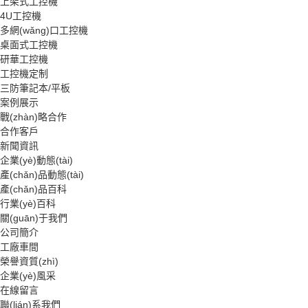
上架式工控機
4U工控機
多網(wǎng)口工控機
桌面式工控機
研華工控機
工控機定制
三防筆記本/平板
案例展示
戰(zhàn)略合作
合作客戶
新聞資訊
企業(yè)動態(tài)
產(chǎn)品動態(tài)
產(chǎn)品百科
行業(yè)百科
關(guān)于我們
公司簡介
工廠車間
榮譽資質(zhì)
企業(yè)風采
在線留言
聯(lián)系我們