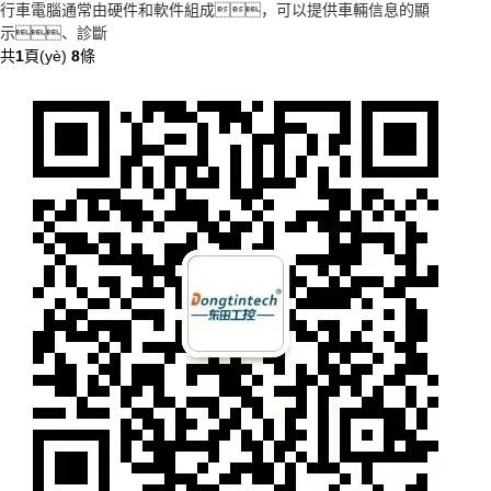
行車電腦通常由硬件和軟件組成，可以提供車輛信息的顯
示、診斷
共
1
頁(yè)
8
條