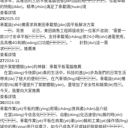
域多年，其推出的三防平板電腦憑堅(jiān)固耐用、性能卓越
的特點(diǎn)，精準(zhǔn)滿足了車載環(huán)境
查看詳情
25
2025-03
車載設(shè)備需求與東田車載堅(jiān)固平板解決方案
一、背景 近日，東田銷售工程師接收到一位客戶咨詢：“需要一
款10寸安卓平板，支持車載場(chǎng)景24小時(shí)通電使用，
且具備4G和網(wǎng)口功能。” 針對(duì)這一需
求，推薦東
查看詳情
27
2024-11
提升駕駛體驗(yàn)的神器：車載平板電腦推薦
在當(dāng)今快節(jié)奏的生活中，科技的進(jìn)步為我們的日常生活
帶來(lái)了極大的便利，在汽車領(lǐng)域，車載設(shè)備
的發(fā)展不僅提升了駕駛體驗(yàn)，還增加了安全性和娛樂(lè)性。
今天，我要向大家推薦
查看詳情
30
2024-08
車載作業(yè)平板的應(yīng)用場(chǎng)景與產(chǎn)品介紹
在當(dāng)今信息化、自動(dòng)化迅速發(fā)展的時(shí)
代，車載作業(yè)平板在商業(yè)運(yùn)輸和工業(yè)操作領(lǐng)
域中的應(yīng)用日益廣泛，如今已成為不可或缺的智能樞紐，