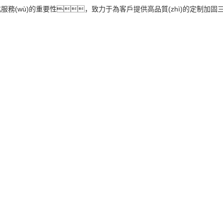
服務(wù)的重要性，致力于為客戶提供高品質(zhì)的定制加固三