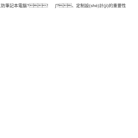
防筆記本電腦?！ ∫?、定制設(shè)計(jì)的重要性