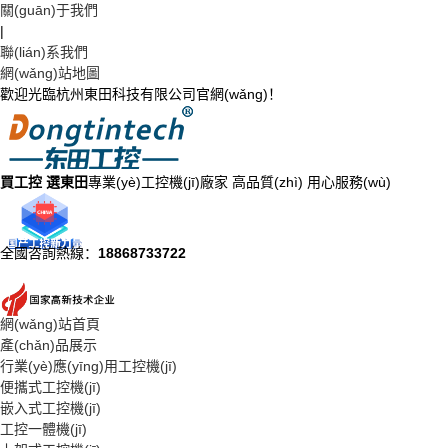
關(guān)于我們
|
聯(lián)系我們
網(wǎng)站地圖
歡迎光臨杭州東田科技有限公司官網(wǎng)！
買工控 選東田
專業(yè)工控機(jī)廠家 高品質(zhì) 用心服務(wù)
全國咨詢熱線：
18868733722
網(wǎng)站首頁
產(chǎn)品展示
行業(yè)應(yīng)用工控機(jī)
便攜式工控機(jī)
嵌入式工控機(jī)
工控一體機(jī)