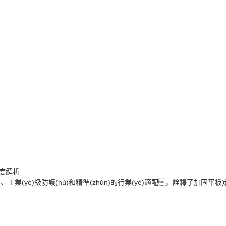
深度解析
ì)、工業(yè)級防護(hù)和精準(zhǔn)的行業(yè)適配，詮釋了