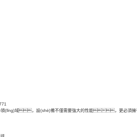
771
領(lǐng)域，設(shè)備不僅需要強大的性能，更必須擁有抵御
測評