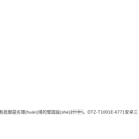
惡劣環(huán)境的堅固設(shè)計。DTZ-T1001E-6771安卓三