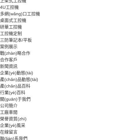
上架式工控機
4U工控機
多網(wǎng)口工控機
桌面式工控機
研華工控機
工控機定制
三防筆記本/平板
案例展示
戰(zhàn)略合作
合作客戶
新聞資訊
企業(yè)動態(tài)
產(chǎn)品動態(tài)
產(chǎn)品百科
行業(yè)百科
關(guān)于我們
公司簡介
工廠車間
榮譽資質(zhì)
企業(yè)風采
在線留言
聯(lián)系我們