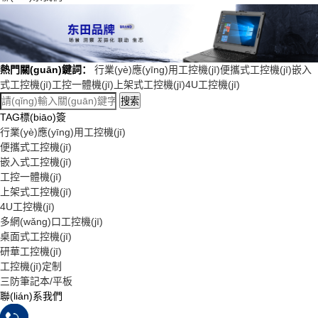
熱門關(guān)鍵詞：
行業(yè)應(yīng)用工控機(jī)
便攜式工控機(jī)
嵌入
式工控機(jī)
工控一體機(jī)
上架式工控機(jī)
4U工控機(jī)
搜索
TAG標(biāo)簽
行業(yè)應(yīng)用工控機(jī)
便攜式工控機(jī)
嵌入式工控機(jī)
工控一體機(jī)
上架式工控機(jī)
4U工控機(jī)
多網(wǎng)口工控機(jī)
桌面式工控機(jī)
研華工控機(jī)
工控機(jī)定制
三防筆記本/平板
聯(lián)系我們