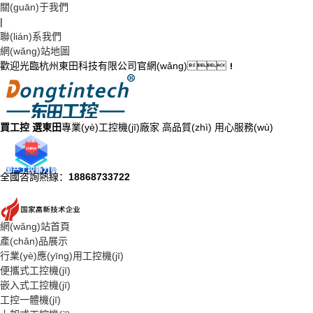
關(guān)于我們
|
聯(lián)系我們
網(wǎng)站地圖
歡迎光臨杭州東田科技有限公司官網(wǎng)！
買工控 選東田
專業(yè)工控機(jī)廠家 高品質(zhì) 用心服務(wù)
全國咨詢熱線：
18868733722
網(wǎng)站首頁
產(chǎn)品展示
行業(yè)應(yīng)用工控機(jī)
便攜式工控機(jī)
嵌入式工控機(jī)
工控一體機(jī)