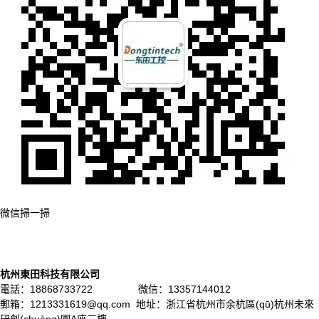
微信掃一掃
杭州東田科技有限公司
電話：18868733722 微信：13357144012
郵箱：1213331619@qq.com 地址：浙江省杭州市余杭區(qū)杭州未來
研創(chuàng)園A座三樓