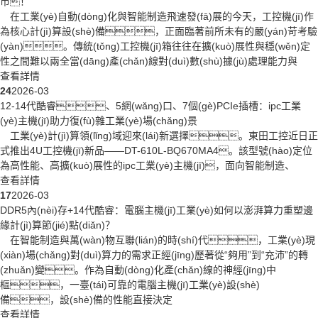
市！
在工業(yè)自動(dòng)化與智能制造飛速發(fā)展的今天，工控機(jī)作
為核心計(jì)算設(shè)備，正面臨著前所未有的嚴(yán)苛考驗
(yàn)。傳統(tǒng)工控機(jī)箱往往在擴(kuò)展性與穩(wěn)定
性之間難以兩全當(dāng)產(chǎn)線對(duì)數(shù)據(jù)處理能力與
查看詳情
24
2026-03
12-14代酷睿、5網(wǎng)口、7個(gè)PCIe插槽：ipc工業
(yè)主機(jī)助力復(fù)雜工業(yè)場(chǎng)景
工業(yè)計(jì)算領(lǐng)域迎來(lái)新選擇。東田工控近日正
式推出4U工控機(jī)新品——DT-610L-BQ670MA4。該型號(hào)定位
為高性能、高擴(kuò)展性的ipc工業(yè)主機(jī)，面向智能制造、
查看詳情
17
2026-03
DDR5內(nèi)存+14代酷睿：電腦主機(jī)工業(yè)如何以澎湃算力重塑邊
緣計(jì)算節(jié)點(diǎn)？
在智能制造與萬(wàn)物互聯(lián)的時(shí)代，工業(yè)現
(xiàn)場(chǎng)對(duì)算力的需求正經(jīng)歷著從“夠用”到“充沛”的轉
(zhuǎn)變。作為自動(dòng)化產(chǎn)線的神經(jīng)中
樞，一臺(tái)可靠的電腦主機(jī)工業(yè)設(shè)
備，設(shè)備的性能直接決定
查看詳情