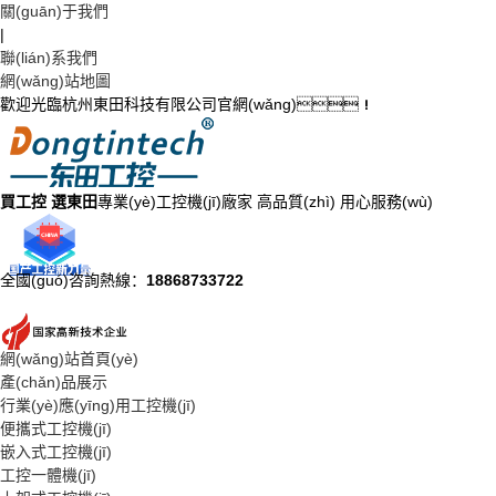
關(guān)于我們
|
聯(lián)系我們
網(wǎng)站地圖
歡迎光臨杭州東田科技有限公司官網(wǎng)！
買工控 選東田
專業(yè)工控機(jī)廠家 高品質(zhì) 用心服務(wù)
全國(guó)咨詢熱線：
18868733722
網(wǎng)站首頁(yè)
產(chǎn)品展示
行業(yè)應(yīng)用工控機(jī)
便攜式工控機(jī)
嵌入式工控機(jī)
工控一體機(jī)