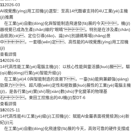
11
2026-03
AI視覺應(yīng)用工控機(jī)選型：至高14代酷睿支持的4U工業(yè)主機
(jī)推薦
在工業(yè)自動(dòng)化與智能制造飛速發(fā)展的今天，機(jī)
器視覺已成為生產(chǎn)線的“眼睛”。特別是在涉及產(chǎn)
品檢測(cè)、定位引導(dǎo)、識(shí)別讀碼等場(chǎng)景
中，一套穩(wěn)定、高性能的AI視覺應(yīng)用工控機
(jī)
查看詳情
14
2026-01
14代高性能工業(yè)電腦主機(jī)：以核心性能與靈活擴(kuò)展，驅
(qū)動(dòng)行業(yè)智能升級(jí)
在工業(yè)4.0與智能制造的浪潮下，一臺(tái)能夠兼顧強(qiáng)
勁算力、超凡穩(wěn)定性和極致擴(kuò)展性的工業(yè)電腦主機
(jī)，是各行業(yè)實(shí)現(xiàn)數(shù)字化變革的物理基
石。東田工控推出的4U機(jī)型DT-6
查看詳情
18
2025-11
14代高性能4U工業(yè)級(jí)工控機(jī)：賦能AI金屬表面視覺檢測(cè)新
紀(jì)元
在工業(yè)自動(dòng)化飛速發(fā)展的今天，高效可靠的硬件支撐成