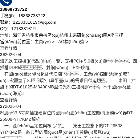
18868733722
手機(jī)：18868733722
郵箱：1213331619@qq.com
QQ：1213331619
地址：浙江省杭州市余杭區(qū)杭州未來研創(chuàng)園A座三樓
當(dāng)前位置：
主頁(yè)
>
TAG標(biāo)簽
>
查看詳情
29
2026-04
海光2u工控機(jī)亮點(diǎn)一覽：支持PCIe 5.0獨(dú)顯、四
插槽DDR5、雙網(wǎng)口PXE喚醒
在國(guó)產(chǎn)化替代浪潮下，工業(yè)控制領(lǐng)域?
qū)ψ灾骺煽亍⒏咝阅苡?jì)算平臺(tái)的需求日益迫切。 東田工控
旗下的DT-61025-M3490MB型海光2u工控機(jī)，基于國(guó)產
(chǎn)海光3
查看詳情
27
2026-04
8個(gè)3.5寸熱插拔硬盤位的國(guó)產(chǎn)工控機(jī)服務(wù)器DT-
26508-YH7KMZ解析
一、產(chǎn)品定位與核心特征 東田工控旗下的DT-26508-
YH7KMZ是一款典型的國(guó)產(chǎn)工控機(jī)服務(wù)