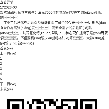
查看詳情
17
2026-03
部隊(duì)智慧食堂搭建：海光7000工控機(jī)可控算力強(qiáng)勁賦
能！
在軍工信息化與后勤保障智能化深度融合的今天，部隊(duì)
食堂作為高強(qiáng)度、高安全需求的后勤節(jié)點
(diǎn)，其智慧化轉(zhuǎn)型對(duì)核心硬件提出了嚴(yán)苛要
求。不僅要實(shí)現(xiàn)刷臉結(jié)算、大數(shù)據
(jù)營(yíng)養(yǎng)分
首頁(yè)
上一頁(yè)
1
2
3
4
5
下一頁(yè)
末頁(yè)