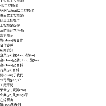
上架式工控機(jī)
4U工控機(jī)
多網(wǎng)口工控機(jī)
桌面式工控機(jī)
研華工控機(jī)
工控機(jī)定制
三防筆記本/平板
案例展示
戰(zhàn)略合作
合作客戶
新聞資訊
企業(yè)動(dòng)態(tài)
產(chǎn)品動(dòng)態(tài)
產(chǎn)品百科
行業(yè)百科
關(guān)于我們
公司簡(jiǎn)介
工廠車間
榮譽(yù)資質(zhì)
企業(yè)風(fēng)采
在線留言
聯(lián)系我們