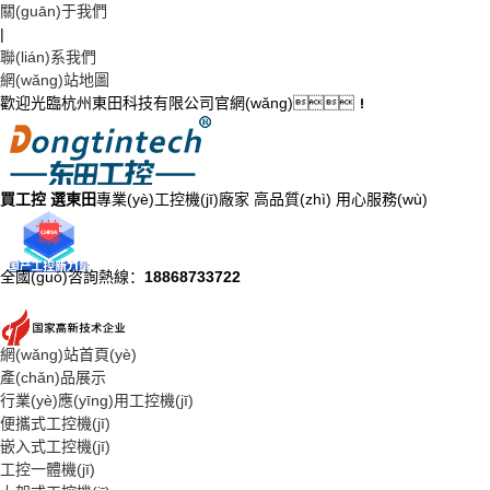
關(guān)于我們
|
聯(lián)系我們
網(wǎng)站地圖
歡迎光臨杭州東田科技有限公司官網(wǎng)！
買工控 選東田
專業(yè)工控機(jī)廠家 高品質(zhì) 用心服務(wù)
全國(guó)咨詢熱線：
18868733722
網(wǎng)站首頁(yè)
產(chǎn)品展示
行業(yè)應(yīng)用工控機(jī)
便攜式工控機(jī)
嵌入式工控機(jī)
工控一體機(jī)