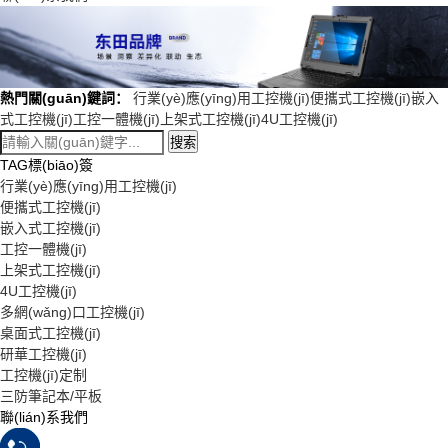
熱門關(guān)鍵詞：
行業(yè)應(yīng)用工控機(jī)
便攜式工控機(jī)
嵌入
式工控機(jī)
工控一體機(jī)
上架式工控機(jī)
4U工控機(jī)
搜索
TAG標(biāo)簽
行業(yè)應(yīng)用工控機(jī)
便攜式工控機(jī)
嵌入式工控機(jī)
工控一體機(jī)
上架式工控機(jī)
4U工控機(jī)
多網(wǎng)口工控機(jī)
桌面式工控機(jī)
研華工控機(jī)
工控機(jī)定制
三防筆記本/平板
聯(lián)系我們