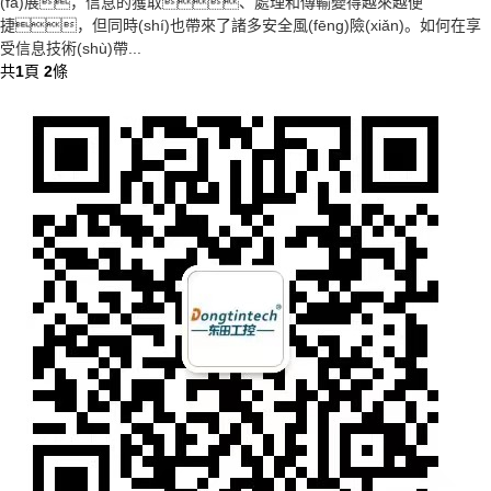
(fā)展，信息的獲取、處理和傳輸變得越來越便
捷，但同時(shí)也帶來了諸多安全風(fēng)險(xiǎn)。如何在享
受信息技術(shù)帶...
共
1
頁
2
條