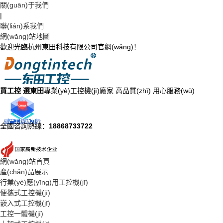
關(guān)于我們
|
聯(lián)系我們
網(wǎng)站地圖
歡迎光臨杭州東田科技有限公司官網(wǎng)！
買工控 選東田
專業(yè)工控機(jī)廠家 高品質(zhì) 用心服務(wù)
全國咨詢熱線：
18868733722
網(wǎng)站首頁
產(chǎn)品展示
行業(yè)應(yīng)用工控機(jī)
便攜式工控機(jī)
嵌入式工控機(jī)
工控一體機(jī)