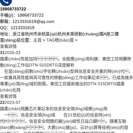
18868733722
手機(jī)：18868733722
郵箱：1213331619@qq.com
QQ：1213331619
地址：浙江省杭州市余杭區(qū)杭州未來研創(chuàng)園A座三樓
當(dāng)前位置：
主頁
>
TAG標(biāo)簽
>
查看詳情
31
2026-03
國產(chǎn)性能加持，全能應(yīng)用利器：東田工控飛騰移
動(dòng)工作站DTN-S15D8TG深度解析
在當(dāng)前數(shù)字化轉(zhuǎn)型與信息安全并重的時(shí)代，
一款兼具高性能與高可靠性的移動(dòng)工作站筆記本，已成為諸多
專業(yè)領(lǐng)域的剛需。東田工控最新推出的DTN-S15D8TG國產
(chǎn)化飛
查看詳情
22
2023-07
國產(chǎn)飛騰芯片筆記本的信息安全領(lǐng)域應(yīng)用
一、信息安全領(lǐng)域 在21世紀(jì)的信息時(shí)
代，信息安全問題的嚴(yán)峻性日益凸顯。隨著互聯
(lián)網(wǎng)、大數(shù)據(jù)、云計(jì)算等技術(shù)的發