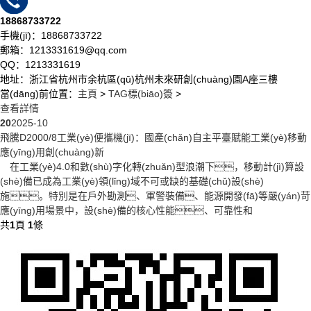
18868733722
手機(jī)：18868733722
郵箱：1213331619@qq.com
QQ：1213331619
地址：浙江省杭州市余杭區(qū)杭州未來研創(chuàng)園A座三樓
當(dāng)前位置：
主頁
>
TAG標(biāo)簽
>
查看詳情
20
2025-10
飛騰D2000/8工業(yè)便攜機(jī)：國產(chǎn)自主平臺賦能工業(yè)移動
應(yīng)用創(chuàng)新
在工業(yè)4.0和數(shù)字化轉(zhuǎn)型浪潮下，移動計(jì)算設
(shè)備已成為工業(yè)領(lǐng)域不可或缺的基礎(chǔ)設(shè)
施。特別是在戶外勘測、軍警裝備、能源開發(fā)等嚴(yán)苛
應(yīng)用場景中，設(shè)備的核心性能、可靠性和
共
1
頁
1
條