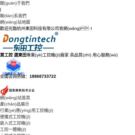
關(guān)于我們
|
聯(lián)系我們
網(wǎng)站地圖
歡迎光臨杭州東田科技有限公司官網(wǎng)！
買工控 選東田
專業(yè)工控機(jī)廠家 高品質(zhì) 用心服務(wù)
全國咨詢熱線：
18868733722
網(wǎng)站首頁
產(chǎn)品展示
行業(yè)應(yīng)用工控機(jī)
便攜式工控機(jī)
嵌入式工控機(jī)
工控一體機(jī)