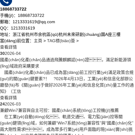
18868733722
手機(jī)：18868733722
郵箱：1213331619@qq.com
QQ：1213331619
地址：浙江省杭州市余杭區(qū)杭州未來研創(chuàng)園A座三樓
當(dāng)前位置：
主頁
>
TAG標(biāo)簽
>
查看詳情
30
2026-04
國產(chǎn)化產(chǎn)品通過飛騰麒麟認(rèn)證，滿足新能源領
(lǐng)域政府采購要求
國產(chǎn)化產(chǎn)品已成為當(dāng)前工控行業(yè)滿足政策合規
(guī)的關(guān)鍵要素?！ ?026年4月13日，工業(yè)和信息化部辦公
廳發(fā)布《關(guān)于做好2026年工業(yè)和信息化質(zhì)量工作的通
知》（工信
查看詳情
24
2026-03
兼顧Win7兼容與自主可控：國產(chǎn)系統(tǒng)工控機(jī)推薦
在工業(yè)自動(dòng)化、軌道交通、電力監(jiān)控等關
(guān)鍵領(lǐng)域，如何兼顧“Win7系統(tǒng)兼容性”與“國產(chǎn)化”
兩大剛性需求，成為眾多行業(yè)用戶面臨的現(xiàn)實(shí)挑