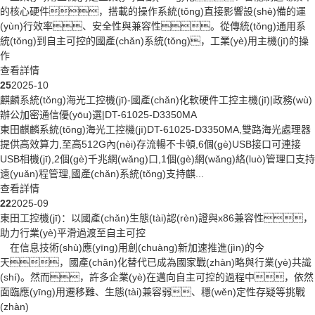
的核心硬件，搭載的操作系統(tǒng)直接影響設(shè)備的運
(yùn)行效率、安全性與兼容性。從傳統(tǒng)通用系
統(tǒng)到自主可控的國產(chǎn)系統(tǒng)，工業(yè)用主機(jī)的操
作
查看詳情
25
2025-10
麒麟系統(tǒng)海光工控機(jī)-國產(chǎn)化軟硬件工控主機(jī)|政務(wù)
辦公加密通信優(yōu)選|DT-61025-D3350MA
東田麒麟系統(tǒng)海光工控機(jī)DT-61025-D3350MA,雙路海光處理器
提供高效算力,至高512G內(nèi)存流暢不卡頓,6個(gè)USB接口可連接
USB相機(jī),2個(gè)千兆網(wǎng)口,1個(gè)網(wǎng)絡(luò)管理口支持
遠(yuǎn)程管理,國產(chǎn)系統(tǒng)支持麒...
查看詳情
22
2025-09
東田工控機(jī)：以國產(chǎn)生態(tài)認(rèn)證與x86兼容性，
助力行業(yè)平滑過渡至自主可控
在信息技術(shù)應(yīng)用創(chuàng)新加速推進(jìn)的今
天，國產(chǎn)化替代已成為國家戰(zhàn)略與行業(yè)共識
(shí)。然而，許多企業(yè)在邁向自主可控的過程中，依然
面臨應(yīng)用遷移難、生態(tài)兼容弱、穩(wěn)定性存疑等挑戰
(zhàn)