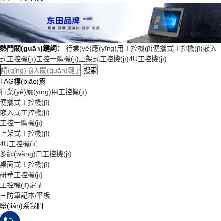
熱門關(guān)鍵詞：
行業(yè)應(yīng)用工控機(jī)
便攜式工控機(jī)
嵌入
式工控機(jī)
工控一體機(jī)
上架式工控機(jī)
4U工控機(jī)
搜索
TAG標(biāo)簽
行業(yè)應(yīng)用工控機(jī)
便攜式工控機(jī)
嵌入式工控機(jī)
工控一體機(jī)
上架式工控機(jī)
4U工控機(jī)
多網(wǎng)口工控機(jī)
桌面式工控機(jī)
研華工控機(jī)
工控機(jī)定制
三防筆記本/平板
聯(lián)系我們