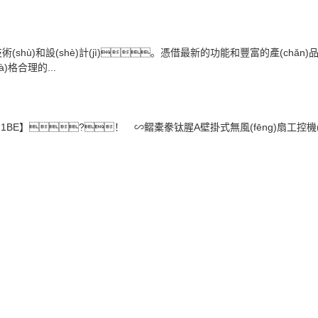
shù)和設(shè)計(jì)。憑借最新的功能和豐富的產(c
格合理的...
BE】?！ ∽鳛橐豢钛腥A壁掛式無風(fēng)扇工控機(jī)