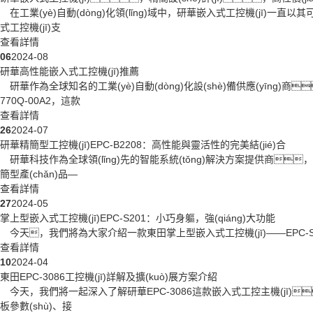
在工業(yè)自動(dòng)化領(lǐng)域中，研華嵌入式工控機(jī)一直
式工控機(jī)支
查看詳情
06
2024-08
研華高性能嵌入式工控機(jī)推薦
研華作為全球知名的工業(yè)自動(dòng)化設(shè)備供應(yīng)
770Q-00A2，這款
查看詳情
26
2024-07
研華精簡型工控機(jī)EPC-B2208：高性能與靈活性的完美結(jié)合
研華科技作為全球領(lǐng)先的智能系統(tǒng)解決方案提供商
簡型產(chǎn)品—
查看詳情
27
2024-05
掌上型嵌入式工控機(jī)EPC-S201：小巧身軀，強(qiáng)大功能
今天，我們將為大家介紹一款東田掌上型嵌入式工控機(jī)——EPC-
查看詳情
10
2024-04
東田EPC-3086工控機(jī)詳解及擴(kuò)展方案介紹
今天，我們將一起深入了解研華EPC-3086這款嵌入式工控主機(jī)
板參數(shù)、接