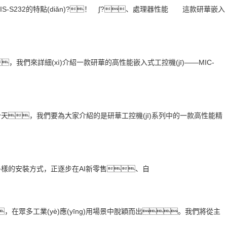
EIS-S232的特點(diǎn)?！ ∫?、處理器性能 這款研華嵌入
，我們來詳細(xì)介紹一款研華的高性能嵌入式工控機(jī)——MIC-
。今天，我們要為大家介紹的是研華工控機(jī)系列中的一款高性能精
及多樣的安裝方式，正逐步在AI新零售、自
，在眾多工業(yè)應(yīng)用場景中脫穎而出。我們將從主