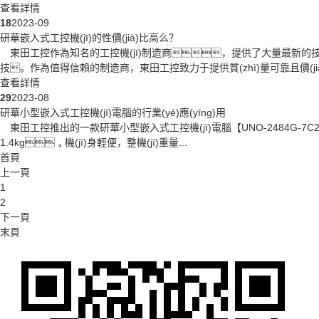
查看詳情
18
2023-09
研華嵌入式工控機(jī)的性價(jià)比高么？
東田工控作為知名的工控機(jī)制造商，提供了大量最新的技術(
技。作為值得信賴的制造商，東田工控致力于提供質(zhì)量可靠且價(jià)
查看詳情
29
2023-08
研華小型嵌入式工控機(jī)電腦的行業(yè)應(yīng)用
東田工控推出的一款研華小型嵌入式工控機(jī)電腦【UNO-2484G-7C21
1.4kg，機(jī)身輕便，整機(jī)重量...
首頁
上一頁
1
2
下一頁
末頁