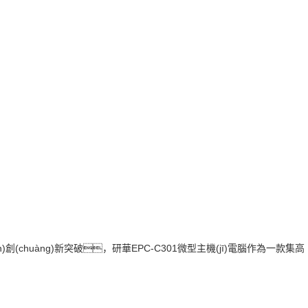
)創(chuàng)新突破，研華EPC-C301微型主機(jī)電腦作為一款集高