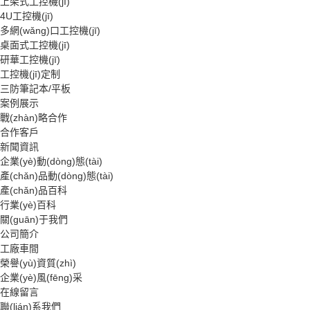
上架式工控機(jī)
4U工控機(jī)
多網(wǎng)口工控機(jī)
桌面式工控機(jī)
研華工控機(jī)
工控機(jī)定制
三防筆記本/平板
案例展示
戰(zhàn)略合作
合作客戶
新聞資訊
企業(yè)動(dòng)態(tài)
產(chǎn)品動(dòng)態(tài)
產(chǎn)品百科
行業(yè)百科
關(guān)于我們
公司簡介
工廠車間
榮譽(yù)資質(zhì)
企業(yè)風(fēng)采
在線留言
聯(lián)系我們