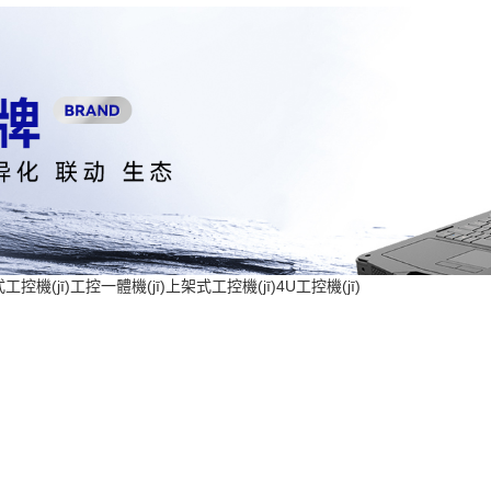
工控機(jī)
工控一體機(jī)
上架式工控機(jī)
4U工控機(jī)