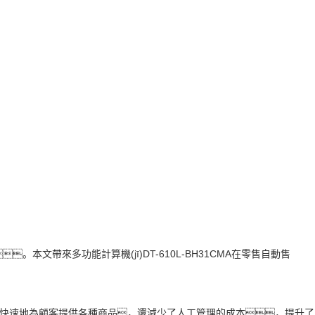
。本文帶來多功能計算機(jī)DT-610L-BH31CMA在零售自動售
夠方便快速地為顧客提供各種商品，還減少了人工管理的成本，提升了