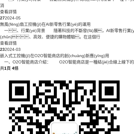
消
查看詳情
27
2024-05
無風(fēng)扇工控機(jī)在AI新零售行業(yè)的運用
一、行業(yè)背景 隨著科技的不斷發(fā)展，AI新零售行業(yè)逐
(zhǔn)、高效、便捷的購物體驗。在這個行
查看詳情
23
2024-03
嵌入式工控機(jī)在O2O智能商店的創(chuàng)新應(yīng)用
一、O2O智能商店介紹： O2O智能商店是一種結(jié)合線上線下的商業(y
共
1
頁
4
條