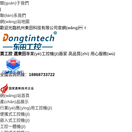
關(guān)于我們
|
聯(lián)系我們
網(wǎng)站地圖
歡迎光臨杭州東田科技有限公司官網(wǎng)！
買工控 選東田
專業(yè)工控機(jī)廠家 高品質(zhì) 用心服務(wù)
全國咨詢熱線：
18868733722
網(wǎng)站首頁
產(chǎn)品展示
行業(yè)應(yīng)用工控機(jī)
便攜式工控機(jī)
嵌入式工控機(jī)
工控一體機(jī)