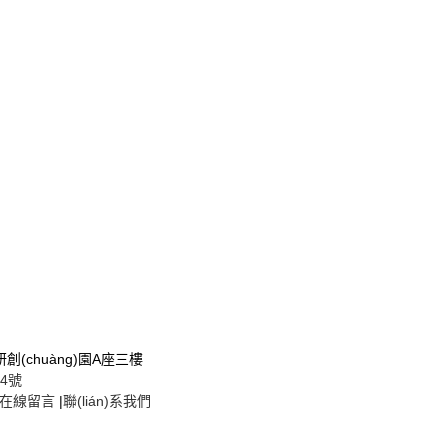
創(chuàng)園A座三樓
34號
在線留言
|
聯(lián)系我們