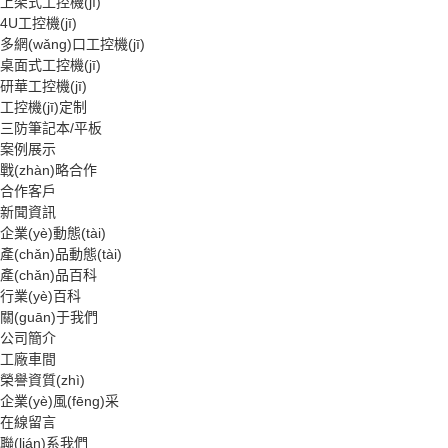
上架式工控機(jī)
4U工控機(jī)
多網(wǎng)口工控機(jī)
桌面式工控機(jī)
研華工控機(jī)
工控機(jī)定制
三防筆記本/平板
案例展示
戰(zhàn)略合作
合作客戶
新聞資訊
企業(yè)動態(tài)
產(chǎn)品動態(tài)
產(chǎn)品百科
行業(yè)百科
關(guān)于我們
公司簡介
工廠車間
榮譽資質(zhì)
企業(yè)風(fēng)采
在線留言
聯(lián)系我們