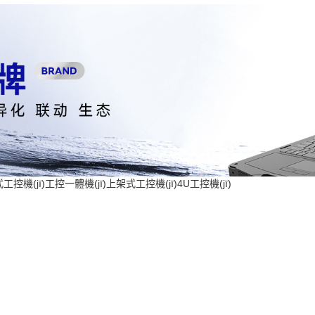
工控機(jī)
工控一體機(jī)
上架式工控機(jī)
4U工控機(jī)