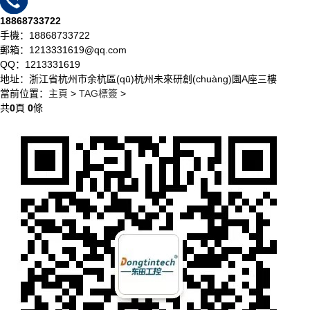
18868733722
手機：18868733722
郵箱：1213331619@qq.com
QQ：1213331619
地址：浙江省杭州市余杭區(qū)杭州未來研創(chuàng)園A座三樓
當前位置：
主頁
>
TAG標簽
>
共
0
頁
0
條