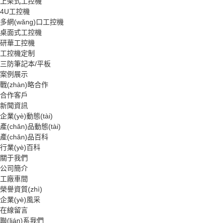
上架式工控機
4U工控機
多網(wǎng)口工控機
桌面式工控機
研華工控機
工控機定制
三防筆記本/平板
案例展示
戰(zhàn)略合作
合作客戶
新聞資訊
企業(yè)動態(tài)
產(chǎn)品動態(tài)
產(chǎn)品百科
行業(yè)百科
關于我們
公司簡介
工廠車間
榮譽資質(zhì)
企業(yè)風采
在線留言
聯(lián)系我們