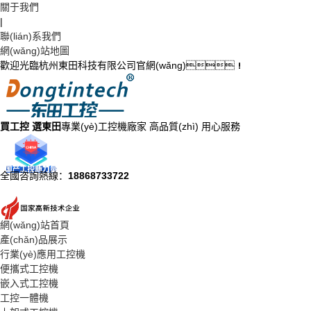
關于我們
|
聯(lián)系我們
網(wǎng)站地圖
歡迎光臨杭州東田科技有限公司官網(wǎng)！
買工控 選東田
專業(yè)工控機廠家 高品質(zhì) 用心服務
全國咨詢熱線：
18868733722
網(wǎng)站首頁
產(chǎn)品展示
行業(yè)應用工控機
便攜式工控機
嵌入式工控機
工控一體機