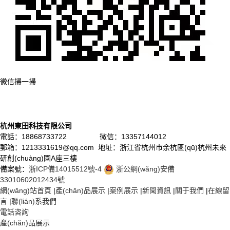
微信掃一掃
杭州東田科技有限公司
電話：18868733722 微信：13357144012
郵箱：1213331619@qq.com 地址：浙江省杭州市余杭區(qū)杭州未來
研創(chuàng)園A座三樓
備案號：
浙ICP備14015512號-4
浙公網(wǎng)安備
33010602012434號
網(wǎng)站首頁
|
產(chǎn)品展示
|
案例展示
|
新聞資訊
|
關于我們
|
在線留
言
|
聯(lián)系我們
電話咨詢
產(chǎn)品展示