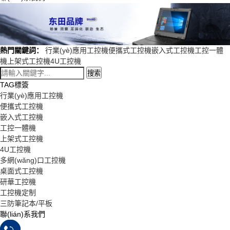
熱門關鍵詞：
行業(yè)應用工控機
便攜式工控機
嵌入式工控機
工控一體
機
上架式工控機
4U工控機
搜索
TAG標簽
行業(yè)應用工控機
便攜式工控機
嵌入式工控機
工控一體機
上架式工控機
4U工控機
多網(wǎng)口工控機
桌面式工控機
研華工控機
工控機定制
三防筆記本/平板
聯(lián)系我們