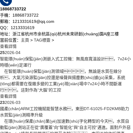
18868733722
手機：18868733722
郵箱：1213331619@qq.com
QQ：1213331619
地址：浙江省杭州市余杭區(qū)杭州未來研創(chuàng)園A座三樓
當前位置：
主頁
>
TAG標簽
>
查看詳情
25
2026-04
智能環(huán)保監(jiān)測嵌入式工控機：無風扇寬溫設計，7x24小
時穩(wěn)定運行
在智能環(huán)保監(jiān)測領域，無論是水質在線分
析、大氣污染源監(jiān)控還是噪聲與揚塵數(shù)據(jù)采集，系統
(tǒng)都需要在復雜多變的工業(yè)現(xiàn)場中7x24小時不間斷運
行。這對作為“大腦”的工控
查看詳情
23
2026-03
國產(chǎn)ARM工控機賦能智慧水務，東田DT-61025-FD2KMB助力
水質監(jiān)測精準升級
在環(huán)保產(chǎn)業(yè)加速數(shù)字化轉型的今天，水質自
動監(jiān)測站正在從“廣覆蓋”向“智能化”與“自主可控”邁進。面對戶外惡