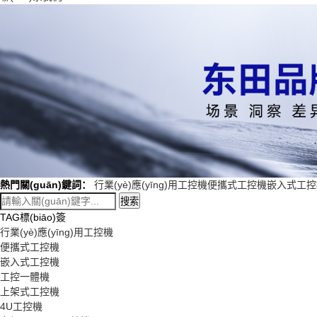
熱門關(guān)鍵詞：
行業(yè)應(yīng)用工控機
便攜式工控機
嵌入式工控
搜索
TAG標(biāo)簽
行業(yè)應(yīng)用工控機
便攜式工控機
嵌入式工控機
工控一體機
上架式工控機
4U工控機