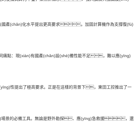
性能及國產(chǎn)化水平提出更高要求。加固計算機作為支撐復(fù)
(xiàn)有國產(chǎn)設(shè)備性能不足，難以應(yīng)
)境適應(yīng)性提出了極高要求。正是在這樣的背景下，東田工控推出了一
專業(yè)場景的必備工具。無論是野外勘探、應(yīng)急救援，還