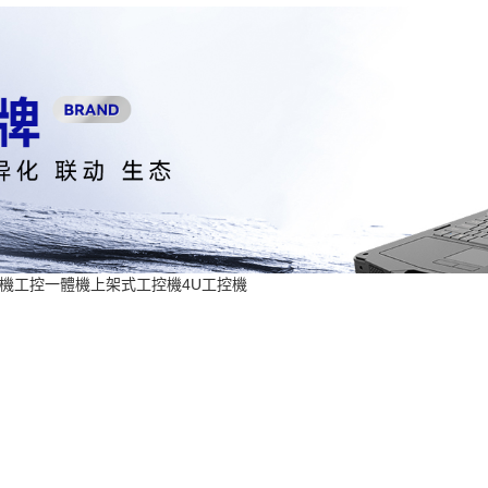
機
工控一體機
上架式工控機
4U工控機