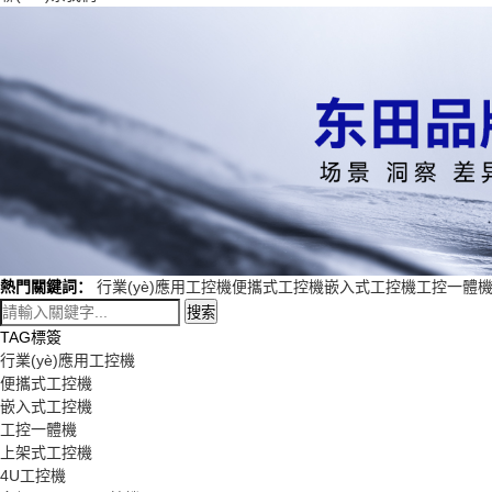
熱門關鍵詞：
行業(yè)應用工控機
便攜式工控機
嵌入式工控機
工控一體
搜索
TAG標簽
行業(yè)應用工控機
便攜式工控機
嵌入式工控機
工控一體機
上架式工控機
4U工控機