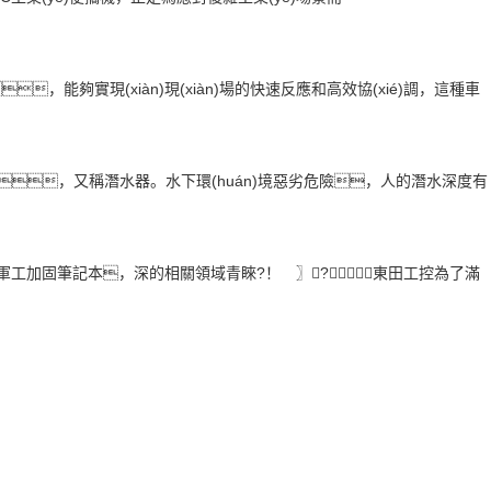
夠實現(xiàn)現(xiàn)場的快速反應和高效協(xié)調，這種車
，又稱潛水器。水下環(huán)境惡劣危險，人的潛水深度有
的軍工加固筆記本，深的相關領域青睞?！ 〗?，東田工控為了滿