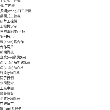
上架式工控機
4U工控機
多網(wǎng)口工控機
桌面式工控機
研華工控機
工控機定制
三防筆記本/平板
案例展示
戰(zhàn)略合作
合作客戶
新聞資訊
企業(yè)動態(tài)
產(chǎn)品動態(tài)
產(chǎn)品百科
行業(yè)百科
關于我們
公司簡介
工廠車間
榮譽資質
企業(yè)風采
在線留言
聯(lián)系我們