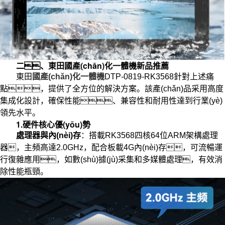
二、東田國產(chǎn)化一體機新品推薦
東田
國產(chǎn)化一體機
DTP-0819-RK3568針對上述痛
點，提供了全方位的解決方案。該產(chǎn)品采用高度
集成化設計，確保性能、兼容性和耐用性達到行業(yè)
領先水平。
1.硬件核心優(yōu)勢
處理器與內(nèi)存
：搭載RK3568四核64位ARM架構處理
器，主頻高達2.0GHz，配合板載4G內(nèi)存，可流暢運
行復雜應用，如數(shù)據(jù)采集和多媒體處理，有效消
除性能瓶頸。