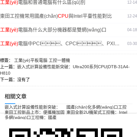
工業(yè)
電腦和普通電腦有什么區(qū)別
12-14
東田工控機常用國產(chǎn)
CPU
與Intel平臺性能對比
12-24
工業(yè)
電腦為什么大部分機器都是雙網(wǎng)口
04-18
工業(yè)
電腦中PCI、CPCI、PXI插
03-30
槽的區(qū)別
標簽：
工業(yè)平板電腦
工控一體機
上一篇：
嵌入式計算設備性能新突破：Ultra200系列CPU|DTB-31A4-
H810
下一篇：
沒有了
相關文章
嵌入式計算設備性能新突破：
國產(chǎn)化多網(wǎng)口工控
東田工控新品上市：便攜機加固
東田全新2U機架式工控機：Intel
Ultra200系列CPU|DTB
機推薦，6網(wǎng)口
多網(wǎng)口工控機：國產
機領銜，核心一致適配多元
15代芯+ECC 內(nèi)存
帶2組Bypass功能
(chǎn)算力引擎，驅動工業
場景
(yè)4.0互聯(lián)革命|DT-2