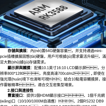
存儲與擴展
：內(nèi)置64G硬盤容量，并支持通過mini-
pcie插槽擴展固態(tài)硬盤，用戶可根據(jù)需求靈活升級，滿
足大數(shù)據(jù)存儲需求。
顯示屏與觸摸
：配備10.1英寸16:10 LCD顯示屏，分
辨率800*1280，亮度高達700cd/m2，即使在
強光環(huán)境下也清晰可視；結合10點電容觸摸屏，操
作靈敏精準，適合交互密集型場景。
2.接口與連接性
豐富接口
：提供1個HDMI顯示接口、1個千兆網
(wǎng)口（10/100/1000M自適應）、2個RS232 DB9