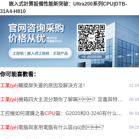
嵌入式計算設備性能新突破：Ultra200系列CPU|DTB-
31A4-H810
你可能喜歡看：
工業(yè)
觸摸屏失靈的原因及解決方法！
12-19
工業(yè)
機箱四大主流分類你了解嘛？定義與特點
06-18
解析，選型無憂
工控機如何選購之看
CPU
篇：G2020和I3-3240有什么不
06-18
同？
工業(yè)
電腦與家用電腦有什么區(qū)別？
09-23