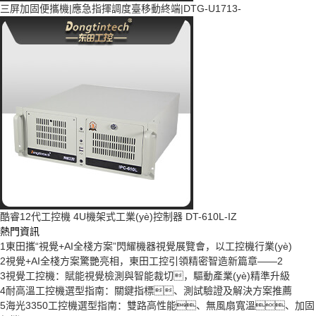
三屏加固便攜機|應急指揮調度臺移動終端|DTG-U1713-
酷睿12代工控機 4U機架式工業(yè)控制器 DT-610L-IZ
熱門資訊
1
東田攜“視覺+AI全棧方案”閃耀機器視覺展覽會，以工控機行業(yè)
2
視覺+AI全棧方案驚艷亮相，東田工控引領精密智造新篇章——2
3
視覺工控機：賦能視覺檢測與智能裁切，驅動產業(yè)精準升級
4
耐高溫工控機選型指南：關鍵指標、測試驗證及解決方案推薦
5
海光3350工控機選型指南：雙路高性能、無風扇寬溫、加固