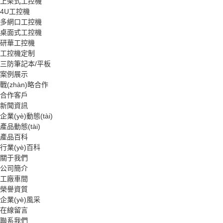
上架式工控機
4U工控機
多網口工控機
桌面式工控機
研華工控機
工控機定制
三防筆記本/平板
案例展示
戰(zhàn)略合作
合作客戶
新聞資訊
企業(yè)動態(tài)
產品動態(tài)
產品百科
行業(yè)百科
關于我們
公司簡介
工廠車間
榮譽資質
企業(yè)風采
在線留言
聯系我們