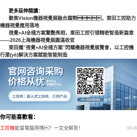
更多延伸閱讀：
聚焦Vision機器視覺展融合趨勢，東田工控助力
機器視覺應用落地
視覺+AI全棧方案驚艷亮相，東田工控引領精密智造新篇章
——2026上海機器視覺展圓滿收官
東田攜“視覺+AI全棧方案”閃耀機器視覺展覽會，以工控機
行業(yè)解決方案賦能智能制造
你可能喜歡看：
工控機
能當電腦用嗎？一文全解答！
09-16