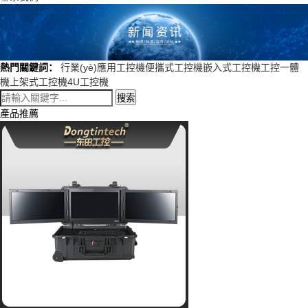
熱門關鍵詞：
行業(yè)應用工控機
便攜式工控機
嵌入式工控機
工控一體
機
上架式工控機
4U工控機
搜索
產品推薦