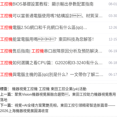
工控機
BIOS基礎設置教程：顯示輸出參數配置指南
08-01
工控機
可以當普通電腦使用嗎?結構設計、材質深度
03-30
對比分析
工控機
電腦2.5G網口和千兆網口有什么區(qū)
12-26
別？
工控機
能當電腦用嗎？東田科技為您解答！
12-15
工控機
售后指南|
工控機
串口故障原因分析及預防解決方
06-19
案
工控機
如何選購之看CPU篇：G2020和I3-3240有什么不
06-18
同？
工控機
與電腦主機的區(qū)別是什么？一文帶你了解二者
06-17
核心差異
標簽：
機器視覺工控機
工控機
東田工控企業(yè)活動
上一篇：
聚焦Vision機器視覺展融合趨勢，東田工控助力機器視覺應用
落地
下一篇：
視覺+AI全棧方案驚艷亮相，東田工控引領精密智造新篇章——
2026上海機器視覺展圓滿收官