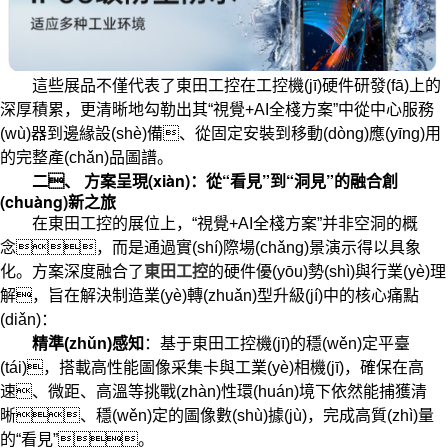
這些展品不僅代表了東田工控在工控機(jī)硬件研發(fā)上的
深厚積累，更清晰地勾勒出其“視覺+AI全棧方案”中從中心服務
(wù)器到邊緣設(shè)備、從固定安裝到移動(dòng)應(yīng)用
的完整產(chǎn)品圖譜。
二、 方案呈現(xiàn)：從“看見”到“洞見”的融合創
(chuàng)新之旅
在東田工控的展位上，“視覺+AI全棧方案”并非空洞的概
念，而是通過實(shí)際場(chǎng)景演示得以具象
化。方案深度融合了
東田工控
的硬件優(yōu)勢(shì)與行業(yè)理
解，旨在解決制造業(yè)轉(zhuǎn)型升級(jí)中的核心痛點
(diǎn)：
精準(zhǔn)感知
：基于東田工控機(jī)的穩(wěn)定平臺
(tái)，搭載高性能圖像采集卡與工業(yè)相機(jī)，確保在高
速、微距、高溫等挑戰(zhàn)性環(huán)境下依然能捕獲清
晰、穩(wěn)定的圖像數(shù)據(jù)，完成高質(zhì)量
的“看見”。