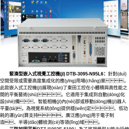
緊湊型嵌入式視覺工控機(jī) DTB-3095-N95L6：
針對(duì)
空間受限或需要高度集成化的應(yīng)用場(chǎng)景，
此款嵌入式工控機(jī)展現(xiàn)了東田工控在小體積與高性能之
間的平衡藝術(shù)。它適用于集成到自動(dòng)化
設(shè)備、智能相機(jī)內(nèi)部或移動(dòng)機(jī)器人
平臺(tái)，為視覺系統(tǒng)提供穩(wěn)定、低功
耗的運(yùn)算支持，廣泛應(yīng)用于電子制
造、半導(dǎo)體檢測(cè)等領(lǐng)域。