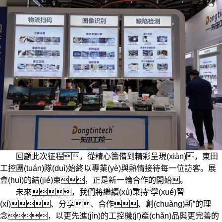
回顧此次征程，從精心籌備到精彩呈現(xiàn)，東田
工控團(tuán)隊(duì)始終以專業(yè)與熱情接待每一位訪客。展
會(huì)的結(jié)束，正是新一輪合作的開始。
未來，我們將繼續(xù)秉持“學(xué)習
(xí)、分享、合作、創(chuàng)新”的理
念，以更先進(jìn)的工控機(jī)產(chǎn)品與更完善的