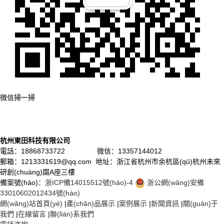
微信掃一掃
杭州東田科技有限公司
電話：18868733722 微信：13357144012
郵箱：1213331619@qq.com 地址：浙江省杭州市余杭區(qū)杭州未來
研創(chuàng)園A座三樓
備案號(hào)：
浙ICP備14015512號(hào)-4
浙公網(wǎng)安備
33010602012434號(hào)
網(wǎng)站首頁(yè)
|
產(chǎn)品展示
|
案例展示
|
新聞資訊
|
關(guān)于
我們
|
在線留言
|
聯(lián)系我們