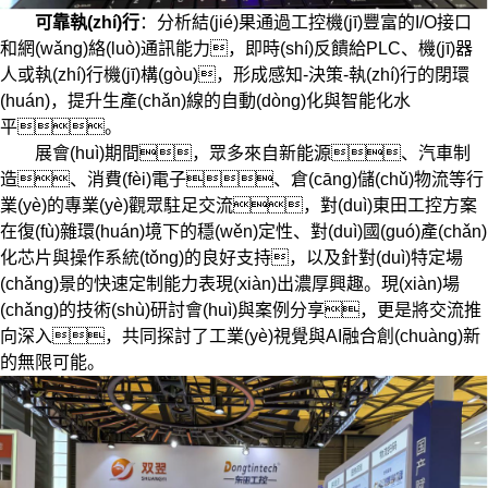
可靠執(zhí)行
：分析結(jié)果通過工控機(jī)豐富的I/O接口
和網(wǎng)絡(luò)通訊能力，即時(shí)反饋給PLC、機(jī)器
人或執(zhí)行機(jī)構(gòu)，形成感知-決策-執(zhí)行的閉環
(huán)，提升生產(chǎn)線的自動(dòng)化與智能化水
平。
展會(huì)期間，眾多來自新能源、汽車制
造、消費(fèi)電子、倉(cāng)儲(chǔ)物流等行
業(yè)的專業(yè)觀眾駐足交流，對(duì)東田工控方案
在復(fù)雜環(huán)境下的穩(wěn)定性、對(duì)國(guó)產(chǎn)
化芯片與操作系統(tǒng)的良好支持，以及針對(duì)特定場
(chǎng)景的快速定制能力表現(xiàn)出濃厚興趣。現(xiàn)場
(chǎng)的技術(shù)研討會(huì)與案例分享，更是將交流推
向深入，共同探討了工業(yè)視覺與AI融合創(chuàng)新
的無限可能。