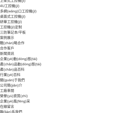
上架式工控機(jī)
4U工控機(jī)
多網(wǎng)口工控機(jī)
桌面式工控機(jī)
研華工控機(jī)
工控機(jī)定制
三防筆記本/平板
案例展示
戰(zhàn)略合作
合作客戶
新聞資訊
企業(yè)動(dòng)態(tài)
產(chǎn)品動(dòng)態(tài)
產(chǎn)品百科
行業(yè)百科
關(guān)于我們
公司簡(jiǎn)介
工廠車間
榮譽(yù)資質(zhì)
企業(yè)風(fēng)采
在線留言
聯(lián)系我們