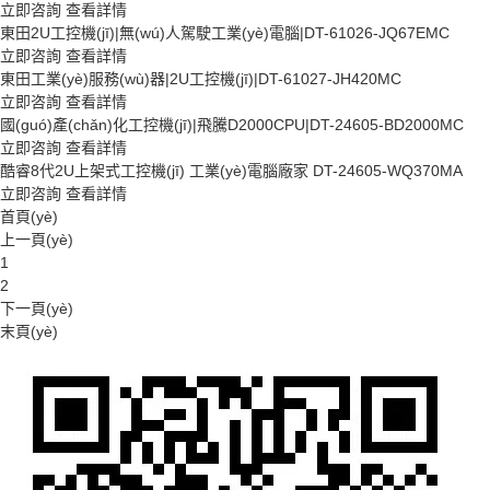
立即咨詢
查看詳情
東田2U工控機(jī)|無(wú)人駕駛工業(yè)電腦|DT-61026-JQ67EMC
立即咨詢
查看詳情
東田工業(yè)服務(wù)器|2U工控機(jī)|DT-61027-JH420MC
立即咨詢
查看詳情
國(guó)產(chǎn)化工控機(jī)|飛騰D2000CPU|DT-24605-BD2000MC
立即咨詢
查看詳情
酷睿8代2U上架式工控機(jī) 工業(yè)電腦廠家 DT-24605-WQ370MA
立即咨詢
查看詳情
首頁(yè)
上一頁(yè)
1
2
下一頁(yè)
末頁(yè)