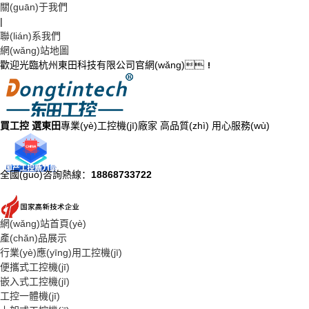
關(guān)于我們
|
聯(lián)系我們
網(wǎng)站地圖
歡迎光臨杭州東田科技有限公司官網(wǎng)！
買工控 選東田
專業(yè)工控機(jī)廠家 高品質(zhì) 用心服務(wù)
全國(guó)咨詢熱線：
18868733722
網(wǎng)站首頁(yè)
產(chǎn)品展示
行業(yè)應(yīng)用工控機(jī)
便攜式工控機(jī)
嵌入式工控機(jī)
工控一體機(jī)