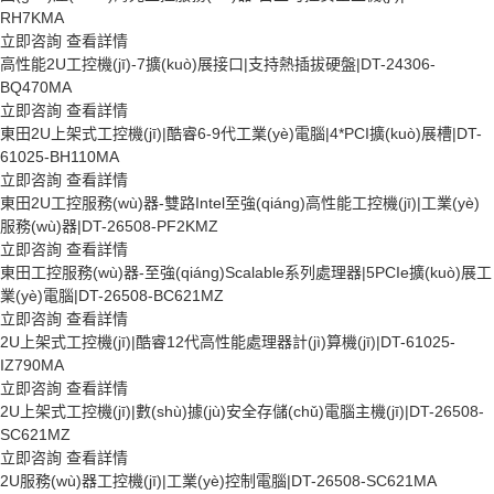
RH7KMA
立即咨詢
查看詳情
高性能2U工控機(jī)-7擴(kuò)展接口|支持熱插拔硬盤|DT-24306-
BQ470MA
立即咨詢
查看詳情
東田2U上架式工控機(jī)|酷睿6-9代工業(yè)電腦|4*PCI擴(kuò)展槽|DT-
61025-BH110MA
立即咨詢
查看詳情
東田2U工控服務(wù)器-雙路Intel至強(qiáng)高性能工控機(jī)|工業(yè)
服務(wù)器|DT-26508-PF2KMZ
立即咨詢
查看詳情
東田工控服務(wù)器-至強(qiáng)Scalable系列處理器|5PCIe擴(kuò)展工
業(yè)電腦|DT-26508-BC621MZ
立即咨詢
查看詳情
2U上架式工控機(jī)|酷睿12代高性能處理器計(jì)算機(jī)|DT-61025-
IZ790MA
立即咨詢
查看詳情
2U上架式工控機(jī)|數(shù)據(jù)安全存儲(chǔ)電腦主機(jī)|DT-26508-
SC621MZ
立即咨詢
查看詳情
2U服務(wù)器工控機(jī)|工業(yè)控制電腦|DT-26508-SC621MA