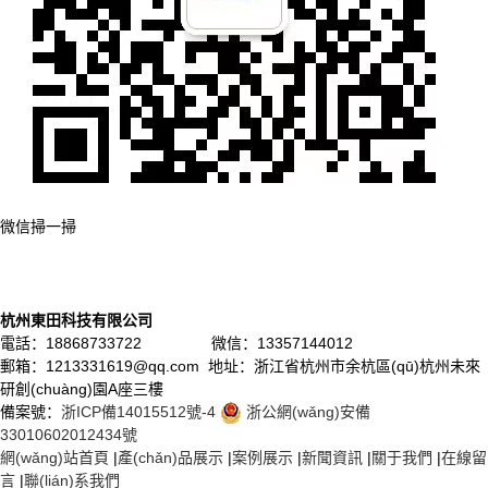
微信掃一掃
杭州東田科技有限公司
電話：18868733722 微信：13357144012
郵箱：1213331619@qq.com 地址：浙江省杭州市余杭區(qū)杭州未來
研創(chuàng)園A座三樓
備案號：
浙ICP備14015512號-4
浙公網(wǎng)安備
33010602012434號
網(wǎng)站首頁
|
產(chǎn)品展示
|
案例展示
|
新聞資訊
|
關于我們
|
在線留
言
|
聯(lián)系我們