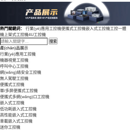
熱門關鍵詞：
行業(yè)應用工控機
便攜式工控機
嵌入式工控機
工控一體
機
上架式工控機
4U工控機
搜索
產(chǎn)品展示
行業(yè)應用工控機
機器視覺工控機
呼叫中心工控機
網(wǎng)絡安全工控機
無人駕駛工控機
便攜式工控機
單/多屏便攜式工控機
便攜式多網(wǎng)口工控機
嵌入式工控機
低功耗嵌入式工控機
高性能嵌入式工控機
車載嵌入式工控機
迷你工控機