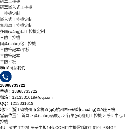
研華工控機
研華嵌入式工控機
工控機定制
嵌入式工控機定制
無風扇工控機定制
多網(wǎng)口工控機定制
三防工控機
國產(chǎn)化工控機
三防筆記本/平板
三防筆記本
三防平板
聯(lián)系我們
18868733722
手機：18868733722
郵箱：1213331619@qq.com
QQ：1213331619
地址：浙江省杭州市余杭區(qū)杭州未來研創(chuàng)園A座三樓
當前位置：
首頁
>
產(chǎn)品展示
>
行業(yè)應用工控機
>
呼叫中心工
控機
4U上架式工控機|研華主板14個COM口主機電腦|DT-610L-684G2