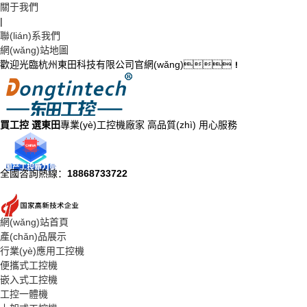
關于我們
|
聯(lián)系我們
網(wǎng)站地圖
歡迎光臨杭州東田科技有限公司官網(wǎng)！
買工控 選東田
專業(yè)工控機廠家 高品質(zhì) 用心服務
全國咨詢熱線：
18868733722
網(wǎng)站首頁
產(chǎn)品展示
行業(yè)應用工控機
便攜式工控機
嵌入式工控機
工控一體機